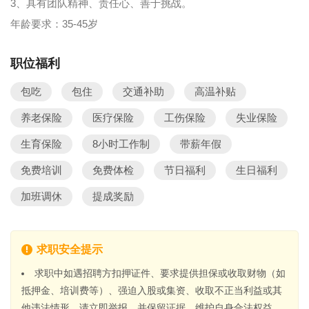
3、具有团队精神、责任心、善于挑战。
年龄要求：35-45岁
职位福利
包吃
包住
交通补助
高温补贴
养老保险
医疗保险
工伤保险
失业保险
生育保险
8小时工作制
带薪年假
免费培训
免费体检
节日福利
生日福利
加班调休
提成奖励
求职安全提示
求职中如遇招聘方扣押证件、要求提供担保或收取财物（如
抵押金、培训费等）、强迫入股或集资、收取不正当利益或其
他违法情形，请立即举报，并保留证据，维护自身合法权益。