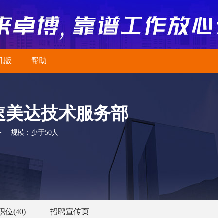
机版
帮助
速美达技术服务部
务
规模：
少于50人
职位
(40)
招聘宣传页