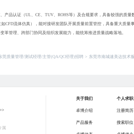
准、产品认证（UL、CE、TUV、ROHS等）及合规要求，具备较强的
（如CFD流体仿真），能对接研发团队开展质量前置管控，具备重大质量
、变革管理、跨部门协同及组织发展能力，能统筹推进质量战略落地。
东莞质量管理/测试经理/主管(QA/QC经理)招聘
>
东莞市南城速美达技术服务
关于我们
个人求职
>>
卓博介绍
注册简历
产品服务
搜索职位
专属