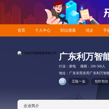
首页
个人中心
职位搜索
优企
手
广东利万智
行业：
家电
规模：
200-500人
地址：
广东东莞东莞广东利万智能
五险一金
包吃包住
企业简介