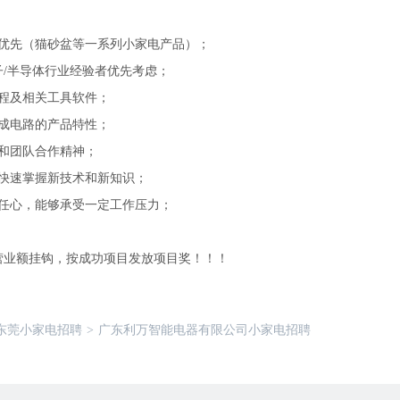
业优先（猫砂盆等一系列小家电产品）；
子/半导体行业经验者优先考虑；
流程及相关工具软件；
集成电路的产品特性；
和团队合作精神；
能快速掌握新技术和新知识；
责任心，能够承受一定工作压力；
营业额挂钩，按成功项目发放项目奖！！！
东莞小家电招聘
>
广东利万智能电器有限公司小家电招聘