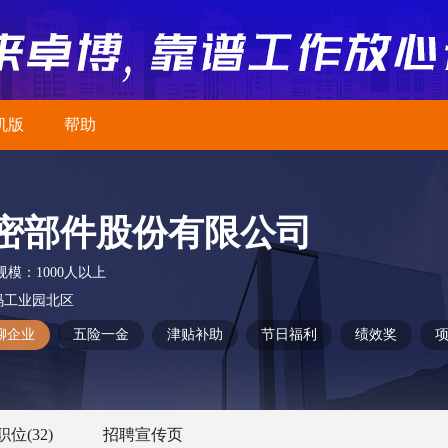
机版
帮助
密部件股份有限公司
规模：
1000人以上
码工业园北区
聊企业
五险一金
津贴补助
节日福利
绩效奖
职位
(32)
招聘宣传页