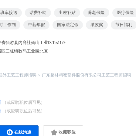
班车接送
话费补助
出差补贴
养老保险
医疗保险
小时工作制
带薪年假
国家法定假
绩效奖
节日福利
省仙游县内裔社仙山工业区Tss11路
城区三栋镇数码工业园北区
国外工艺工程师招聘
>
广东格林精密部件股份有限公司工艺工程师招聘
看
（或应聘职位后可见）
看
（或应聘职位后可见）
在线沟通
收藏职位