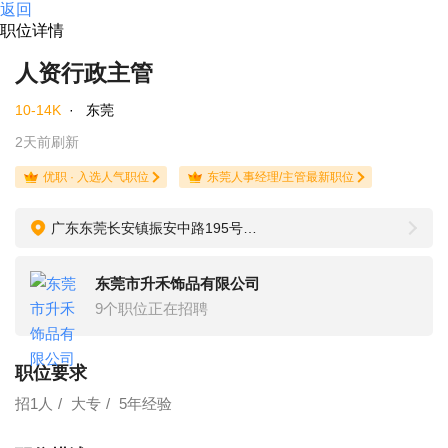
返回
职位详情
人资行政主管
10-14K
·
东莞
2天前刷新
优职 · 入选人气职位
东莞人事经理/主管最新职位
广东东莞长安镇振安中路195号联冠先进制造中心9栋8楼
东莞市升禾饰品有限公司
9个职位正在招聘
职位要求
招1人
大专
5年经验