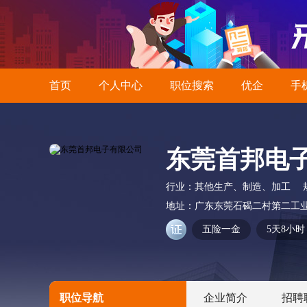
首页
个人中心
职位搜索
优企
手
东莞首邦电
行业：
其他生产、制造、加工
地址：
广东东莞石碣二村第二工业
五险一金
5天8小时
职位导航
企业简介
招聘