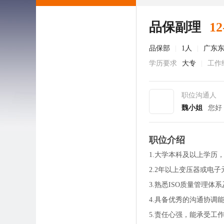
品保副理
12
品保部
|
1人
|
广东
学历要求
大专
|
工作
职位沟通人
魏小姐
您好
职位介绍
1.大学本科及以上学历
2.2年以上变压器或电
3.熟悉ISO质量管理体
4.具备优秀的沟通协调
5.责任心强，能承受工