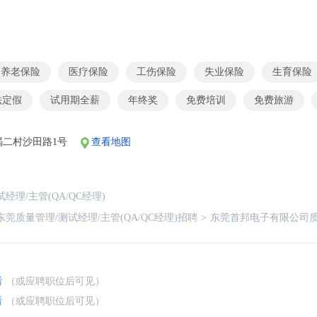
养老保险
医疗保险
工伤保险
失业保险
生育保险
法定假
试用期全薪
年终奖
免费培训
免费旅游
碣二村沙田路1号
查看地图
经理/主管(QA/QC经理)
东莞质量管理/测试经理/主管(QA/QC经理)招聘
>
东莞首邦电子有限公司质量
看
（或应聘职位后可见）
看
（或应聘职位后可见）