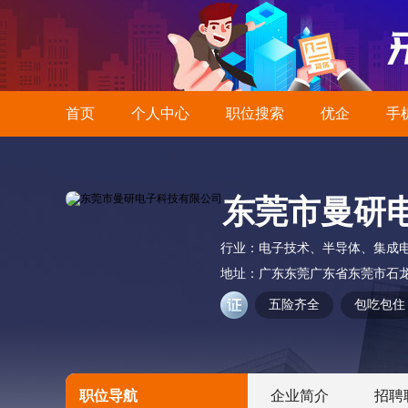
首页
个人中心
职位搜索
优企
手
东莞市曼研
行业：
电子技术、半导体、集成
地址：
广东东莞广东省东莞市石龙
五险齐全
包吃包住
职位导航
企业简介
招聘