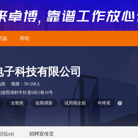
机版
帮助
电子科技有限公司
电路
规模：
50-200人
镇西湖村牛扒笼6街1巷16号
全勤奖
短期调薪
试用期全薪
年终奖
职位
(4)
招聘宣传页