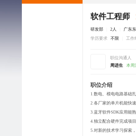
软件工程师
研发部
|
2人
|
广东
学历要求
不限
|
工作
职位沟通人
周进生
本周
职位介绍
1.数电、模电电路基础扎
2.各厂家的单片机能快
3.蓝牙软件SDK应用能
4.独立配合硬件完成项目
5.对新的技术学习探索