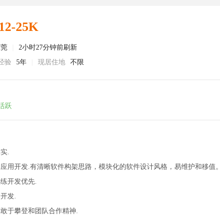
12-25K
东莞
|
2小时27分钟前刷新
经验
5年
|
现居住地
不限
活跃
实.
速应用开发.有清晰软件构架思路，模块化的软件设计风格，易维护和移值
熟练开发优先.
开发.
，敢于攀登和团队合作精神.