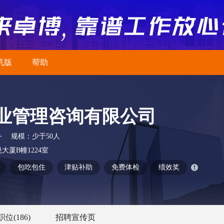
机版
帮助
业管理咨询有限公司
务
规模：
少于50人
厦B幢1224室
包吃包住
津贴补助
免费体检
绩效奖
职位
(186)
招聘宣传页