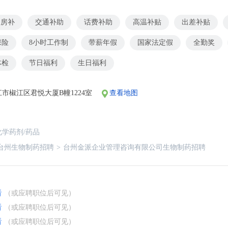
房补
交通补助
话费补助
高温补贴
出差补贴
保险
8小时工作制
带薪年假
国家法定假
全勤奖
体检
节日福利
生日福利
市椒江区君悦大厦B幢1224室
查看地图
化学药剂/药品
台州生物制药招聘
>
台州金派企业管理咨询有限公司生物制药招聘
看
（或应聘职位后可见）
看
（或应聘职位后可见）
看
（或应聘职位后可见）