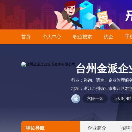
首页
个人中心
职位搜索
优企
手
台州金派企
行业：
咨询、调查、企业管理服
地址：
浙江台州椒江市椒江区君悦大
六险一金
5天8小时
职位导航
企业简介
招聘