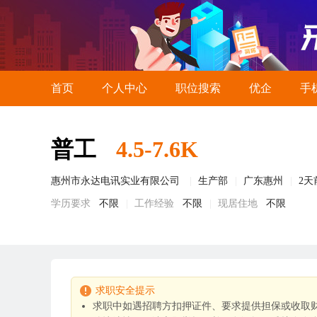
首页
个人中心
职位搜索
优企
手
普工
4.5-7.6K
惠州市永达电讯实业有限公司
生产部
广东惠州
2天
学历要求
不限
工作经验
不限
现居住地
不限
求职安全提示
求职中如遇招聘方扣押证件、要求提供担保或收取