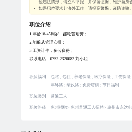
他违法情形，请立即举报，并保留证据，维护自身
如遇职位要求赴海外工作，请提高警惕，谨防诈骗
职位介绍
1.年龄18-45周岁，能吃苦耐劳；
2.能服从管理安排；
3.工资计件，多劳多得；
联系电话：0752-2320082 刘小姐
职位福利：
包吃
;
包住
;
养老保险
;
医疗保险
;
工伤保险
年终奖
;
绩效奖
;
免费培训
;
节日福利
职位类别：
普通工人
职位路径：
惠州招聘
>
惠州普通工人招聘
>
惠州市永达电