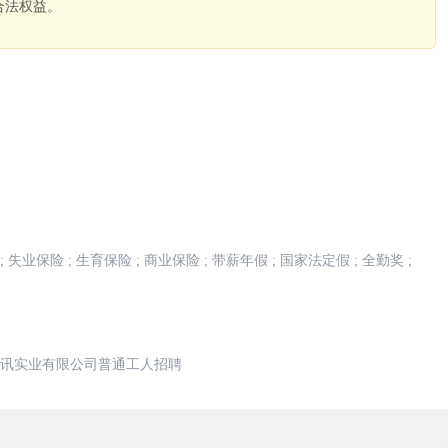
合法权益。
。
;
失业保险
;
生育保险
;
商业保险
;
带薪年假
;
国家法定假
;
全勤奖
;
讯实业有限公司普通工人招聘