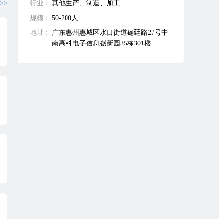
>>
行业：
其他生产、制造、加工
规模：
50-200人
地址：
广东惠州惠城区水口街道确廷路27号中
南高科电子信息创新园35栋301楼