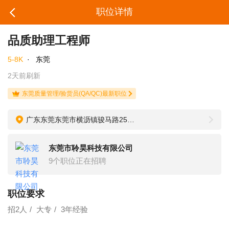
职位详情
品质助理工程师
5-8K
·
东莞
2天前刷新
东莞质量管理/验货员(QA/QC)最新职位
广东东莞东莞市横沥镇骏马路255号，冠彩产业园A栋
东莞市聆昊科技有限公司
9个职位正在招聘
职位要求
招2人
大专
3年经验