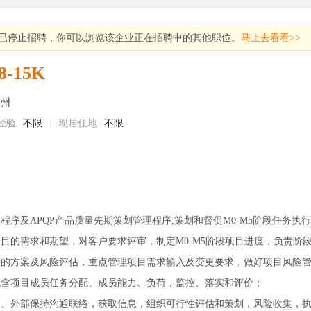
已停止招聘，你可以浏览该企业正在招聘中的其他职位。
马上去看看>>
8-15K
惠州
经验
不限
|
现居住地
不限
程序及APQP产品质量先期策划管理程序,策划和督促M0-M5阶段任务执
项目的需求和期望，对客户要求评审，制定M0-M5阶段项目进度，负责阶
前期的方案及风险评估，重点管理项目需求输入及变更要求，做好项目风险
包含项目成员任务分配、成员能力、负荷，监控、落实和评价；
司内、外部保持沟通联络，获取信息，组织可行性评估和策划，风险收集，