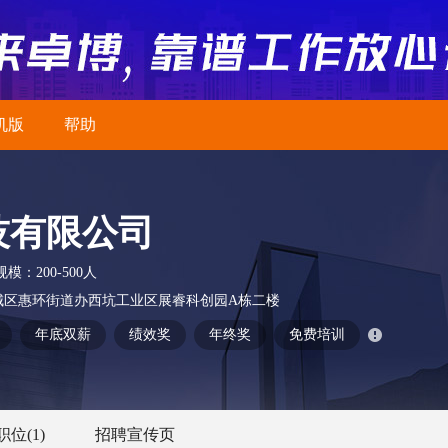
机版
帮助
技有限公司
规模：
200-500人
城区惠环街道办西坑工业区展睿科创园A栋二楼
年底双薪
绩效奖
年终奖
免费培训
职位
(1)
招聘宣传页