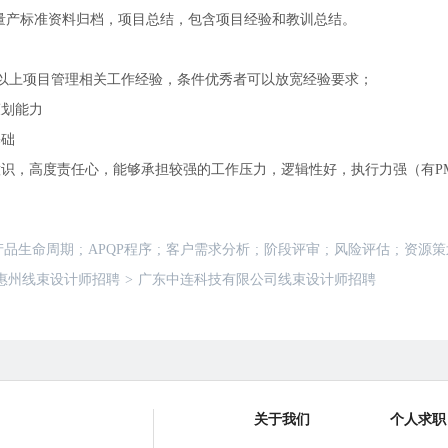
交量产标准资料归档，项目总结，包含项目经验和教训总结。
5年以上项目管理相关工作经验，条件优秀者可以放宽经验要求；
策划能力
基础
意识，高度责任心，能够承担较强的工作压力，逻辑性好，执行力强（有PMP
产品生命周期
;
APQP程序
;
客户需求分析
;
阶段评审
;
风险评估
;
资源策
惠州线束设计师招聘
>
广东中连科技有限公司线束设计师招聘
关于我们
个人求职