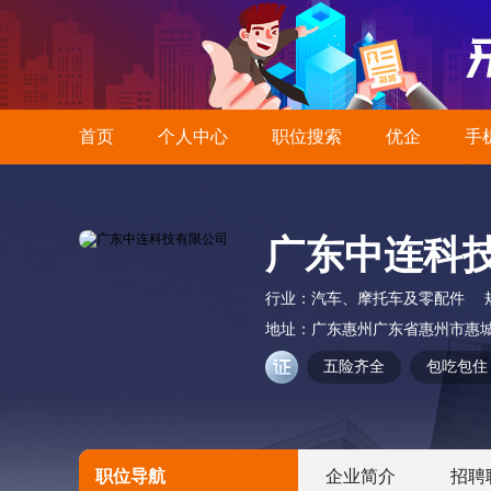
首页
个人中心
职位搜索
优企
手
广东中连科
行业：
汽车、摩托车及零配件
地址：
广东惠州广东省惠州市惠
五险齐全
包吃包住
职位导航
企业简介
招聘