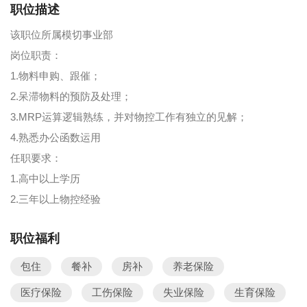
职位描述
该职位所属模切事业部
岗位职责：
1.物料申购、跟催；
2.呆滞物料的预防及处理；
3.MRP运算逻辑熟练，并对物控工作有独立的见解；
4.熟悉办公函数运用
任职要求：
1.高中以上学历
2.三年以上物控经验
职位福利
包住
餐补
房补
养老保险
医疗保险
工伤保险
失业保险
生育保险