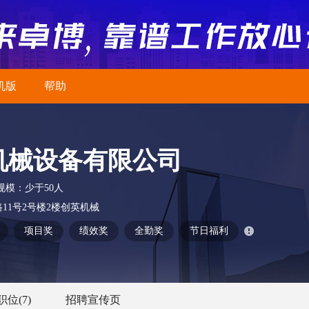
机版
帮助
机械设备有限公司
规模：
少于50人
11号2号楼2楼创英机械
项目奖
绩效奖
全勤奖
节日福利
职位
(7)
招聘宣传页