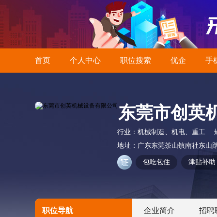
首页
个人中心
职位搜索
优企
手
东莞市创英
行业：
机械制造、机电、重工
地址：
广东东莞茶山镇南社东山路
包吃包住
津贴补助
职位导航
企业简介
招聘