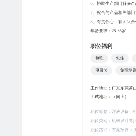
6、协助生产部门解决
7、配合与产品相关部
8、有责任心、有团队
年龄要求：25-35岁
职位福利
包吃
包住
项目奖
免费培
工作地址：
广东东莞茶山
面试地址：
（同上）
职位标签：
注液设备
;
职位类别：
机械设计/制
职位路径：
东莞招聘
>