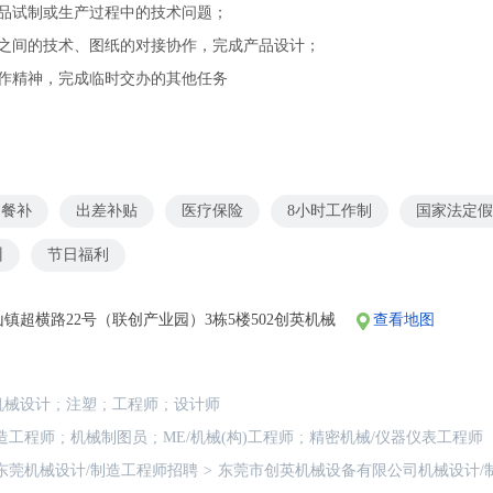
产品试制或生产过程中的技术问题；
门之间的技术、图纸的对接协作，完成产品设计；
合作精神，完成临时交办的其他任务
餐补
出差补贴
医疗保险
8小时工作制
国家法定假
训
节日福利
镇超横路22号（联创产业园）3栋5楼502创英机械
查看地图
机械设计
;
注塑
;
工程师
;
设计师
造工程师
;
机械制图员
;
ME/机械(构)工程师
;
精密机械/仪器仪表工程师
东莞机械设计/制造工程师招聘
>
东莞市创英机械设备有限公司机械设计/