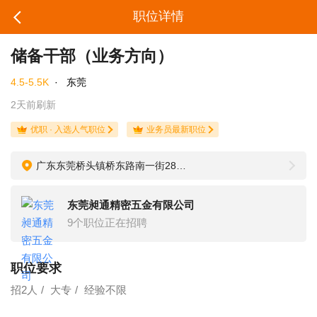
职位详情
储备干部（业务方向）
4.5-5.5K
·
东莞
2天前刷新
优职 · 入选人气职位
业务员最新职位
广东东莞桥头镇桥东路南一街288号昶通科技园1栋4楼
东莞昶通精密五金有限公司
9个职位正在招聘
职位要求
招2人
大专
经验不限