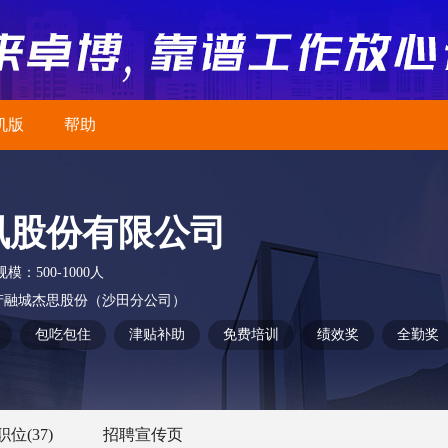
机版
帮助
讯股份有限公司
规模：
500-1000人
产融城杰思股份（沙田分公司）
包吃包住
津贴补助
免费培训
绩效奖
全勤奖
职位
(37)
招聘宣传页