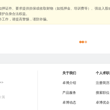
扣押证件、要求提供担保或收取财物（如抵押金、培训费等）、强迫入股
维护自身合法权益。
外工作，请提高警惕，谨防诈骗。
关于我们
个人求职
>>
卓博介绍
注册简历
产品服务
搜索职位
专属
卓博动态
卓博优企