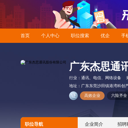
首页
个人中心
职位搜索
优企
手
广东杰思通
行业：
通讯、电信、网络设备
地址：
广东东莞沙田镇港湾科创
高效企业
六险齐全
职位导航
企业简介
招聘