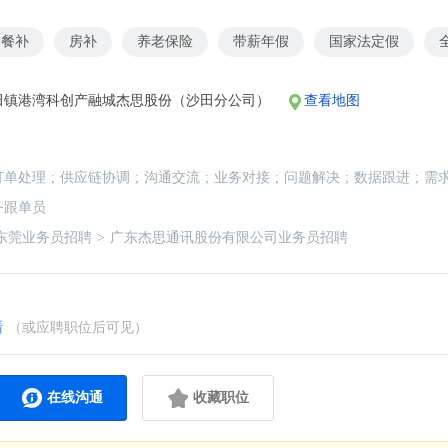
餐补
房补
养老保险
带薪年假
国家法定假
田镇港湾科创产融城杰思股份（沙田分公司）
查看地图
订单处理
;
供应链协调
;
沟通交流
;
业务对接
;
问题解决
;
数据跟进
;
需
务跟单员
东莞业务员招聘
>
广东杰思通讯股份有限公司业务员招聘
看
（或应聘职位后可见）
在线沟通
收藏职位