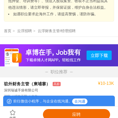
抵押金、培训费等）、强迫入股或集资、收取不正当利益或其
他违法情形，请立即举报，并保留证据，维护自身合法权益。
如遇职位要求赴海外工作，请提高警惕，谨防诈骗。
首页
>
云浮招聘
>
云浮财务主管/经理招聘
职位推荐
¥10-13K
驻外财务主管（柬埔寨）
高薪
深圳瑞诚手袋有限公司
深圳
经验不限
大专
前往微信小程序，与企业在线沟通。
去沟通
46分钟前刷新
会计主管
应聘