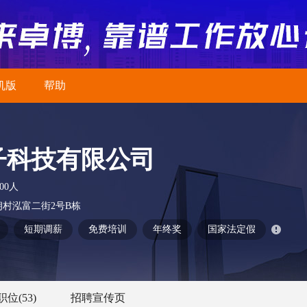
机版
帮助
子科技有限公司
500人
村泓富二街2号B栋
短期调薪
免费培训
年终奖
国家法定假
职位
(53)
招聘宣传页