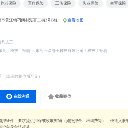
养老保险
医疗保险
工伤保险
失业保险
生育保险
莞市黄江镇刁朗村泓富二街2号B栋
查看地图
模具技工
东莞工模技工招聘
>
东莞亚璘电子科技有限公司工模技工招聘
看
（或应聘职位后可见）
在线沟通
收藏职位
扣押证件、要求提供担保或收取财物（如抵押金、培训费等）、强迫入股
维护自身合法权益。