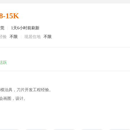
8-15K
东莞
|
1天6小时前刷新
经验
不限
|
现居住地
不限
活跃
品模治具，刀片开发工程经验。
会画图，设计。