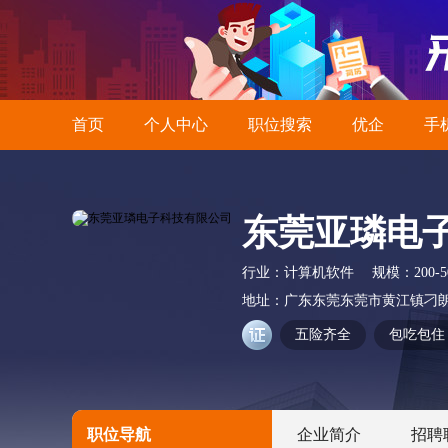
首页
个人中心
职位搜索
优企
手
东莞亚璘电
行业：
计算机软件
规模：
200-
地址：
广东东莞东莞市黄江镇刁朗
五险齐全
包吃包住
职位导航
企业简介
招聘