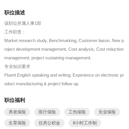
职位描述
该职位所属人事1部
工作职责：
Market research study, Benchmarking, Customer liason, New p
roject development management, Cost analysis, Cost reduction
management, project sustaining management.
专业知识要求
Fluent English speaking and writing; Experience on electronic pr
oduct manufacturing & project follow up.
职位福利
养老保险
医疗保险
工伤保险
失业保险
生育保险
住房公积金
8小时工作制