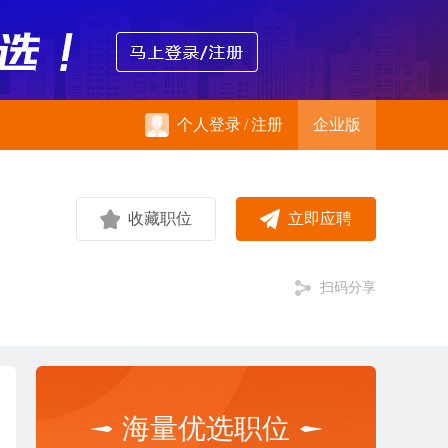
个人登录
/
注册
企业版
收藏职位
立即应聘
扫码分享
海量优选职位