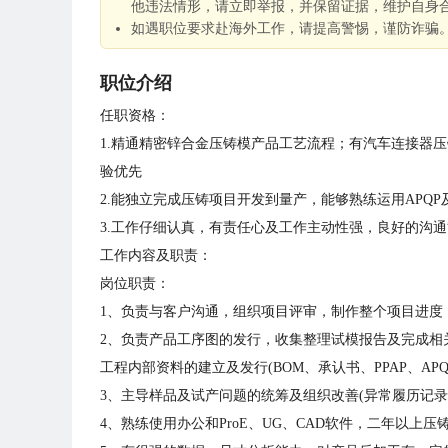
他违法情形，请立即举报，并保留证据，维护自身
如遇职位要求赴海外工作，请提高警惕，谨防诈骗
职位介绍
任职资格：
1.精通精密锌合金压铸模产品工艺流程；有汽车连接器
验优先
2.能独立完成压铸项目开发到量产，能够熟练运用APQP及VD
3.工作仔细认真，有责任心及工作主动性强，良好的沟
工作内容及职责：
岗位职责：
1、负责与客户沟通，组织项目评审，制作整个项目进度
2、负责产品工序图的发行，收集整理试模报告及完成相关
工程内部资料的建立及发行(BOM、承认书、PPAP、APQP
3、主导样品及试产问题的统筹及组织改善(异常履历记录
4、熟练使用办公和ProE、UG、CAD软件，二年以上