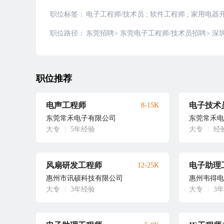
职位标签：
电子工程师/技术员
;
软件工程师
;
家用电器
职位路径：
东莞招聘
>
东莞电子工程师/技术员招聘
>
深
职位推荐
电声工程师
电子技术
8-15K
东莞常禾电子有限公司
东莞常禾电
大专
|
5年经验
大专
|
经
风扇研发工程师
电子助理
12-25K
惠州市讯硕科技有限公司
惠州韦得电
大专
|
3年经验
大专
|
3