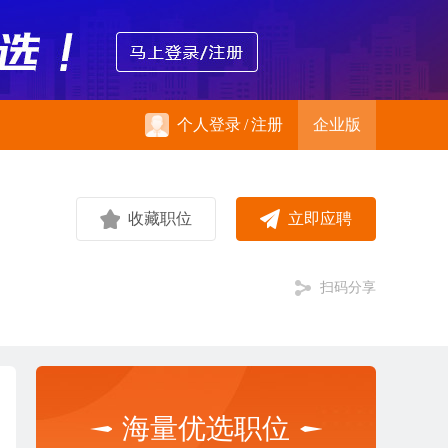
个人登录
/
注册
企业版
收藏职位
立即应聘
扫码分享
海量优选职位