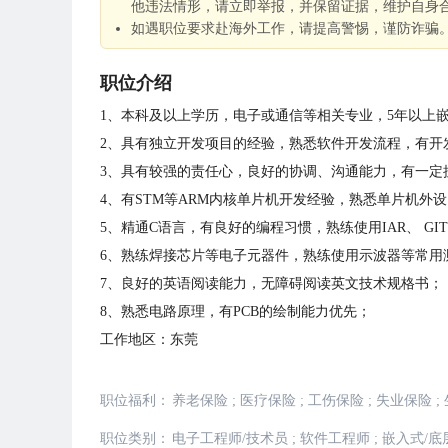
他违法情形，请立即举报，并保留证据，维护自身
如遇职位要求赴海外工作，请提高警惕，谨防诈骗
职位介绍
1、本科及以上学历，电子或通信等相关专业，5年以上
2、具有独立开发项目的经验，熟悉软件开发流程，有开
3、具有较强的责任心，良好的协调、沟通能力，有一定
4、有STM等ARM内核单片机开发经验，熟悉单片机外设（如
5、精通C语言，有良好的编程习惯，熟练使用IAR、 GI
6、熟练焊接芯片等电子元器件，熟练使用示波器等常用
7、良好的英语阅读能力，无障碍阅读英文技术规格书；
8、熟悉电路原理，有PCB的绘制能力优先；
工作地区：东莞
职位福利：
养老保险
;
医疗保险
;
工伤保险
;
失业保险
;
职位类别：
电子工程师/技术员
;
软件工程师
;
嵌入式/底层