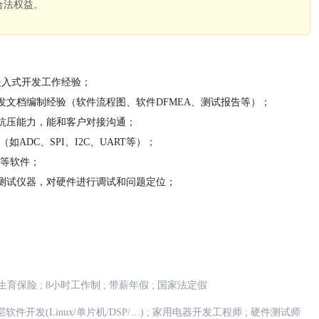
合法权益。
。
嵌入式开发工作经验；
发文档编制经验（软件流程图、软件DFMEA、测试报告等）；
抗压能力，能和客户对接沟通；
ADC、SPI、I2C、UART等）；
T等软件；
测试仪器，对硬件进行调试和问题定位；
生育保险
;
8小时工作制
;
带薪年假
;
国家法定假
软件开发(Linux/单片机/DSP/…)
;
家用电器开发工程师
;
硬件测试师