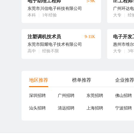
电子助理工程师
IE工程师
5-9K
东莞市川信电子科技有限公司
广州环达电
本科
|
1年经验
大专
|
经
注塑调机技术员
电子开发
9-11K
东莞市阳耀电子技术有限公司
惠州市维尔
高中
|
经验不限
大专
|
3
地区推荐
榜单推荐
企业推
深圳招聘
广州招聘
东莞招聘
佛山招聘
汕头招聘
清远招聘
上海招聘
宁波招聘