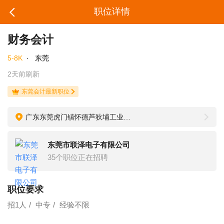
职位详情
财务会计
5-8K
·
东莞
2天前刷新
东莞会计最新职位
广东东莞虎门镇怀德芦狄埔工业区三路4号
东莞市联泽电子有限公司
35个职位正在招聘
职位要求
招1人
中专
经验不限