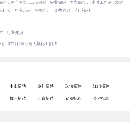
保险
;
医疗保险
;
工伤保险
;
失业保险
;
生育保险
;
8小时工作制
;
双休
;
项目奖
;
年底双薪
;
免费培训
;
免费旅游
;
节日福利
展
;
行业知识
化工材料有限公司无机化工招聘
荐
中山招聘
惠州招聘
珠海招聘
江门招聘
杭州招聘
北京招聘
武汉招聘
长沙招聘