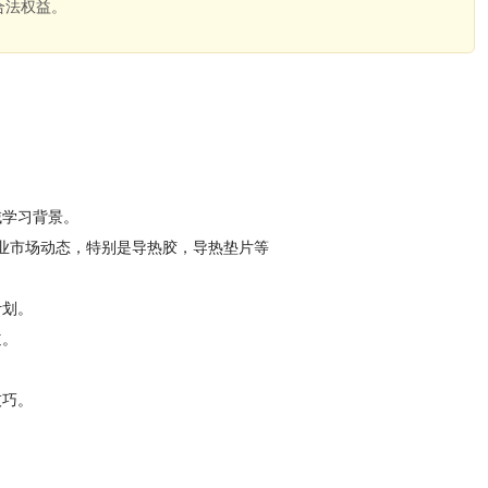
合法权益。
。
域学习背景。
业市场动态，特别是导热胶，导热垫片等
计划。
道。
技巧。