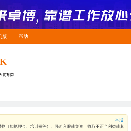
机版
帮助
0K
2天前刷新
举报
财物（如抵押金、培训费等）、强迫入股或集资、收取不正当利益或其