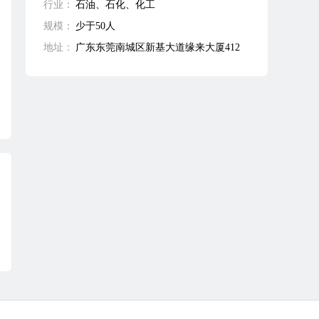
行业：
石油、石化、化工
规模：
少于50人
地址：
广东东莞南城区新基大道缘来大厦412