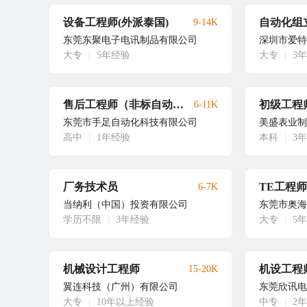
设备工程师(外派泰国)
自动化组
9-14K
东莞东聚电子电讯制品有限公司
深圳市爱特
大专
|
5年经验
大专
|
3
售后工程师（非标自动化设备）
初级工程
6-11K
东莞市手足自动化科技有限公司
美盛表业制
高中
|
1年经验
本科
|
3
厂务技术员
TE工程师
6-7K
当纳利（中国）投资有限公司
东莞市奥海
学历不限
|
3年经验
大专
|
5
机械设计工程师
机设工程
15-20K
翼连科技（广州）有限公司
东莞欣讯电
大专
|
10年以上经验
中专
|
2