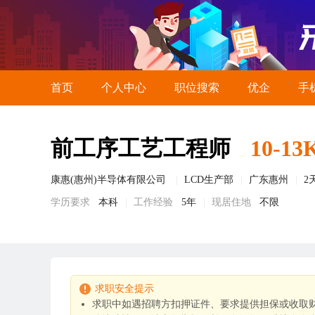
首页
个人中心
职位搜索
优企
手
前工序工艺工程师
10-13
康惠(惠州)半导体有限公司
LCD生产部
广东惠州
2
学历要求
本科
工作经验
5年
现居住地
不限
求职安全提示
求职中如遇招聘方扣押证件、要求提供担保或收取