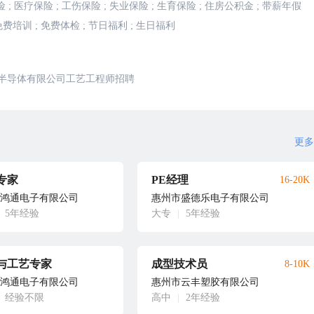
险
;
医疗保险
;
工伤保险
;
失业保险
;
生育保险
;
住房公积金
;
带薪年假
免费培训
;
免费体检
;
节日福利
;
生日福利
)半导体有限公司工艺工程师招聘
更多
专家
PE经理
16-20K
鸿通电子有限公司
惠州市盛德乐电子有限公司
5年经验
大专
|
5年经验
与工艺专家
成型技术员
8-10K
鸿通电子有限公司
惠州市云丰塑胶有限公司
经验不限
高中
|
2年经验