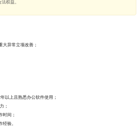
合法权益。
。
，重大异常立项改善；
2年以上且熟悉办公软件使用；
能力；
作时间；
作经验。