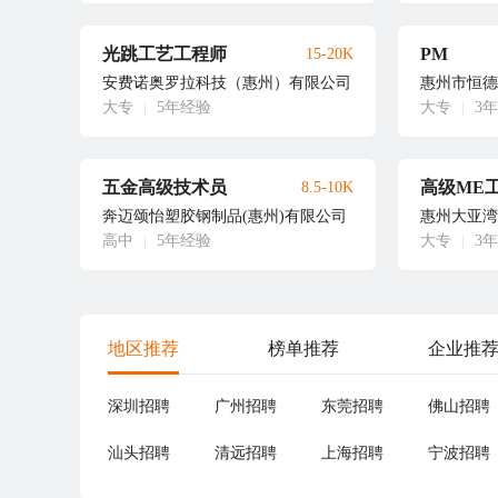
光跳工艺工程师
PM
15-20K
安费诺奥罗拉科技（惠州）有限公司
惠州市恒德
大专
|
5年经验
大专
|
3
五金高级技术员
8.5-10K
奔迈颂怡塑胶钢制品(惠州)有限公司
惠州大亚湾
高中
|
5年经验
大专
|
3
地区推荐
榜单推荐
企业推
深圳招聘
广州招聘
东莞招聘
佛山招聘
汕头招聘
清远招聘
上海招聘
宁波招聘