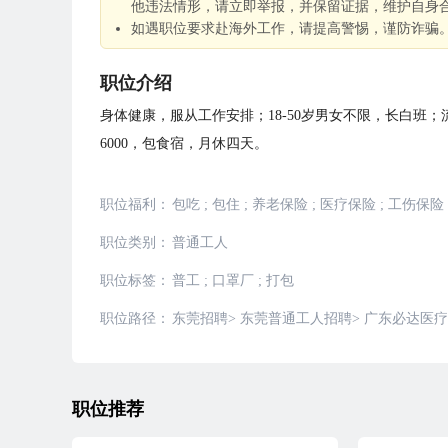
他违法情形，请立即举报，并保留证据，维护自身
如遇职位要求赴海外工作，请提高警惕，谨防诈骗
职位介绍
身体健康，服从工作安排；18-50岁男女不限，长白班；
6000，包食宿，月休四天。
职位福利：
包吃
;
包住
;
养老保险
;
医疗保险
;
工伤保险
职位类别：
普通工人
职位标签：
普工
;
口罩厂
;
打包
职位路径：
东莞招聘
>
东莞普通工人招聘
>
广东必达医疗
职位推荐