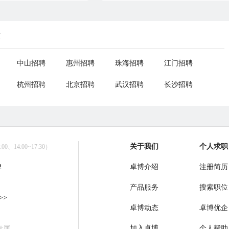
荐
中山招聘
惠州招聘
珠海招聘
江门招聘
杭州招聘
北京招聘
武汉招聘
长沙招聘
关于我们
个人求职
0、14:00~17:30）
2
卓博介绍
注册简历
产品服务
搜索职位
>>
卓博动态
卓博优企
专属
加入卓博
个人帮助