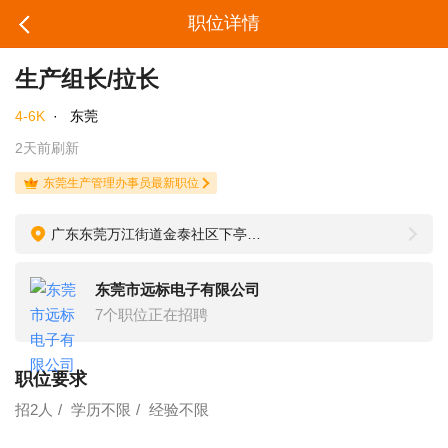
职位详情
生产组长/拉长
4-6K
·
东莞
2天前刷新
东莞生产管理办事员最新职位
广东东莞万江街道金泰社区下亭新街98号三楼(牌楼基水闸)
东莞市远标电子有限公司
7个职位正在招聘
职位要求
招2人
学历不限
经验不限