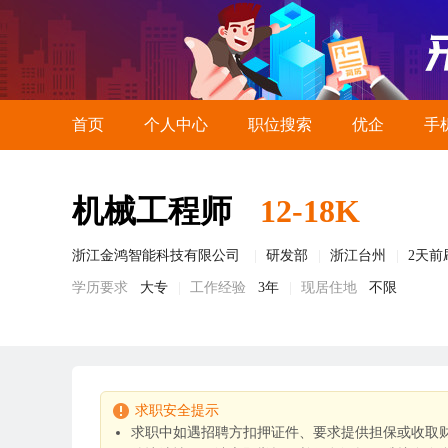
首页
个人中心
职位搜索
优企
手
机械工程师
12-18K
浙江金鸿智能科技有限公司
研发部
浙江台州
2天前
学历要求
大专
工作经验
3年
现居住地
不限
求职安全提示
求职中如遇招聘方扣押证件、要求提供担保或收取