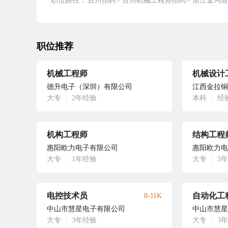
职位路径：
台州招聘
>
台州机械工程师招聘
>
浙江金鸿智
职位推荐
机械工程师
机械设计
德升电子（深圳）有限公司
江西金拉铜
大专
|
2年经验
本科
|
经
机构工程师
结构工程
惠阳欧力电子有限公司
惠阳欧力电
大专
|
1年经验
大专
|
3
电控技术员
自动化工
8-11K
中山市慧星电子有限公司
中山市慧星
大专
|
3年经验
大专
|
3