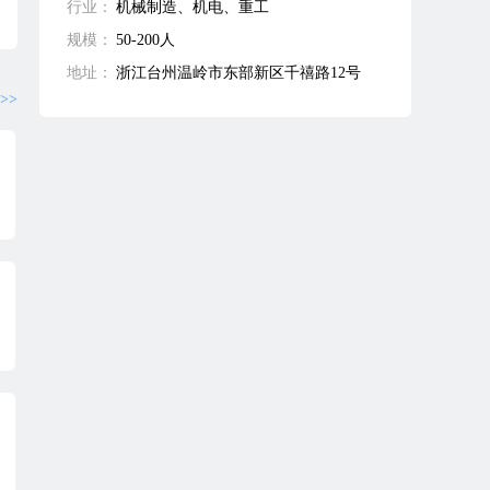
行业：
机械制造、机电、重工
规模：
50-200人
地址：
浙江台州温岭市东部新区千禧路12号
>>