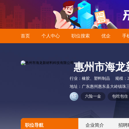
首页
个人中心
职位搜索
优企
手
惠州市海龙
行业：
橡胶、塑料制品
规模：
地址：
广东惠州惠东县大岭镇珠
六险一金
包吃包住
职位导航
企业简介
招聘