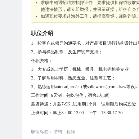
求职中如遇招聘方扣押证件、要求提供担保或收取
他违法情形，请立即举报，并保留证据，维护自身
如遇职位要求赴海外工作，请提高警惕，谨防诈骗
职位介绍
1、按客户或领导沟通要求，对产品项目进行结构设计出
2、参与样品制作，及生产试产支持；
任职资格：
1、大专或以上学历，机械、模具、机电等相关专业；
2、了解常用材料，熟悉五金、注塑等工艺；
3、熟练运用autocad,pro/e（或solidworks),coreldraw等
工作时间: 6天制，包吃包住，宿舍2人1间
薪资待遇：月薪7-9K.,试用期1个月，试用期后购买五险
上班时间：早上8：00-12:00，下午：13:30-17:30
职位标签：
结构工程师