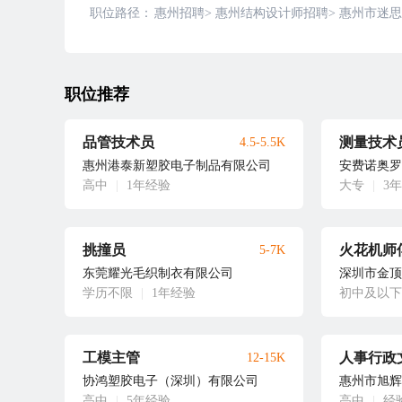
职位路径：
惠州招聘
>
惠州结构设计师招聘
>
惠州市迷思
职位推荐
品管技术员
测量技术
4.5-5.5K
惠州港泰新塑胶电子制品有限公司
安费诺奥罗
高中
|
1年经验
大专
|
3
挑撞员
火花机师
5-7K
东莞耀光毛织制衣有限公司
深圳市金顶
学历不限
|
1年经验
初中及以下
工模主管
人事行政
12-15K
协鸿塑胶电子（深圳）有限公司
惠州市旭辉
高中
|
5年经验
高中
|
经