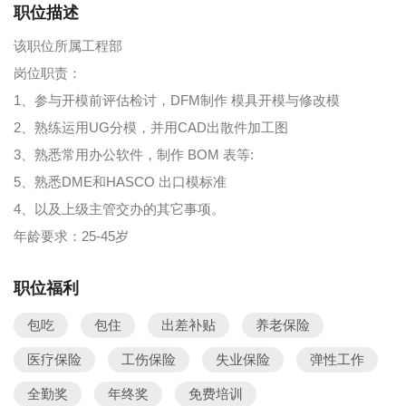
职位描述
该职位所属工程部
岗位职责：
1、参与开模前评估检讨，DFM制作 模具开模与修改模
2、熟练运用UG分模，并用CAD出散件加工图
3、熟悉常用办公软件，制作 BOM 表等:
5、熟悉DME和HASCO 出口模标准
4、以及上级主管交办的其它事项。
年龄要求：25-45岁
职位福利
包吃
包住
出差补贴
养老保险
医疗保险
工伤保险
失业保险
弹性工作
全勤奖
年终奖
免费培训