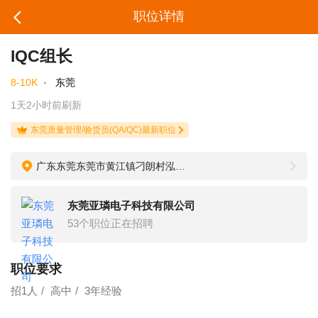
职位详情
IQC组长
8-10K
·
东莞
1天2小时前刷新
东莞质量管理/验货员(QA/QC)最新职位
广东东莞东莞市黄江镇刁朗村泓富二街2号B栋
东莞亚璘电子科技有限公司
53个职位正在招聘
职位要求
招1人
高中
3年经验