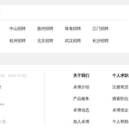
荐
中山招聘
惠州招聘
珠海招聘
江门招聘
杭州招聘
北京招聘
武汉招聘
长沙招聘
关于我们
个人求职
0、14:00~17:30）
2
卓博介绍
注册简历
产品服务
搜索职位
>>
卓博动态
卓博优企
专属
加入卓博
个人帮助