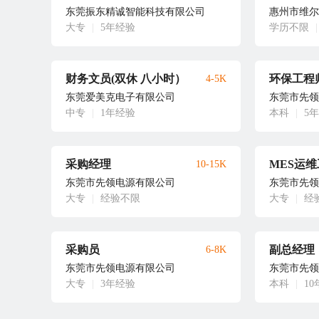
东莞振东精诚智能科技有限公司
惠州市维尔
大专
|
5年经验
学历不限
|
财务文员(双休 八小时）
环保工程
4-5K
东莞爱美克电子有限公司
东莞市先领
中专
|
1年经验
本科
|
5
采购经理
MES运
10-15K
东莞市先领电源有限公司
东莞市先领
大专
|
经验不限
大专
|
经
采购员
副总经理
6-8K
东莞市先领电源有限公司
东莞市先领
大专
|
3年经验
本科
|
1