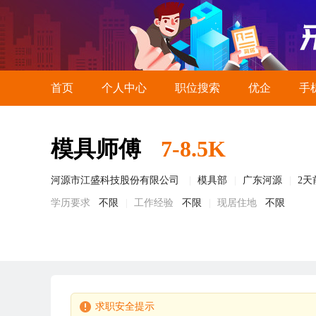
首页
个人中心
职位搜索
优企
手
模具师傅
7-8.5K
河源市江盛科技股份有限公司
模具部
广东河源
2天
学历要求
不限
工作经验
不限
现居住地
不限
求职安全提示