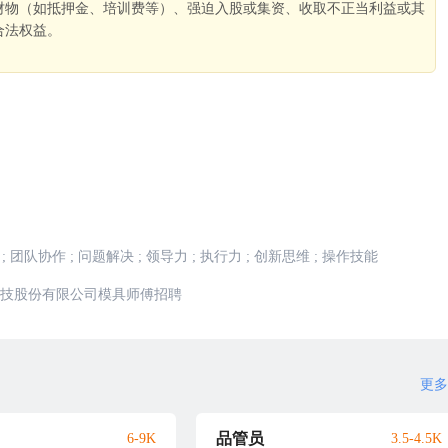
财物（如抵押金、培训费等）、强迫入股或集资、收取不正当利益或其
合法权益。
。
;
团队协作
;
问题解决
;
领导力
;
执行力
;
创新思维
;
操作技能
技股份有限公司模具师傅招聘
更多
品管员
6-9K
3.5-4.5K