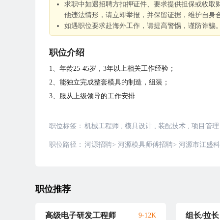
求职中如遇招聘方扣押证件、要求提供担保或收取
他违法情形，请立即举报，并保留证据，维护自身
如遇职位要求赴海外工作，请提高警惕，谨防诈骗
职位介绍
1、年龄25-45岁，3年以上相关工作经验；
2、能独立完成整套模具的制造，组装；
3、服从上级领导的工作安排
职位标签：
机械工程师
;
模具设计
;
装配技术
;
项目管理
职位路径：
河源招聘
>
河源模具师傅招聘
>
河源市江盛科
职位推荐
高级电子研发工程师
组长/拉长
9-12K