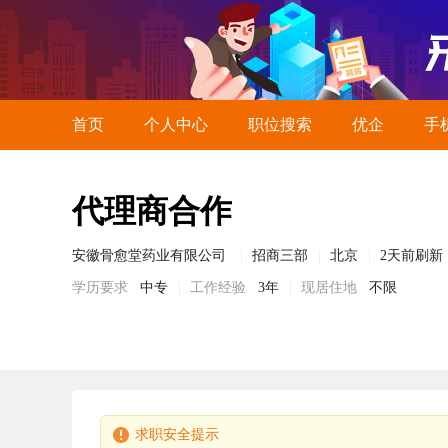
首页
个人中心
职位搜索
优企
手
代理商合作
安徽骨愈堂药业有限公司
招商三部
北京
2天前刷新
学历要求
中专
工作经验
3年
现居住地
不限
求职安全提示