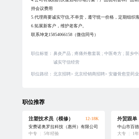
持会议费用
5.代理商要诚实守信,不串货，遵守统一价格，定期组织
6.拓展新客户，维护老客户。
联系坤龙15854066158（微信同号）
职位标签：
鼻炎产品
;
疼痛外敷套装
;
中医奇方
;
苗乡中
诚实守信经营
职位路径：
北京招聘
>
北京经销商招聘
>
安徽骨愈堂药业
职位推荐
注塑技术员（模修）
外贸跟单
12-18K
安费诺奥罗拉科技（惠州）有限公司
中山市百德
中专
|
5年经验
大专
|
1