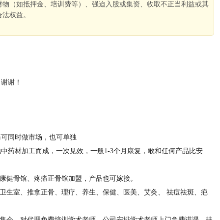
财物（如抵押金、培训费等）、强迫入股或集资、收取不正当利益或其
合法权益。
。
，谢谢！
痛可同时做市场，也可单独
中药材加工而成，一次见效，一般1-3个月康复，敢和任何产品比安
正康健骨馆、疼痛正骨馆加盟，产品也可嫁接。
、卫生室、推拿正骨、理疗、养生、保健、医美、艾灸、 祛痘祛斑、疤
销售会，对代理免费培训学术老师，公司安排学术老师上门免费讲课，扶