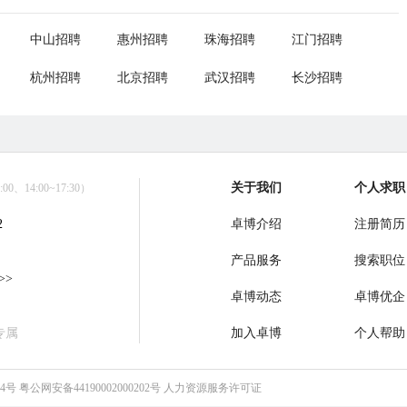
中山招聘
惠州招聘
珠海招聘
江门招聘
杭州招聘
北京招聘
武汉招聘
长沙招聘
关于我们
个人求职
0、14:00~17:30）
2
卓博介绍
注册简历
产品服务
搜索职位
>>
卓博动态
卓博优企
专属
加入卓博
个人帮助
64号
粤公网安备44190002000202号
人力资源服务许可证