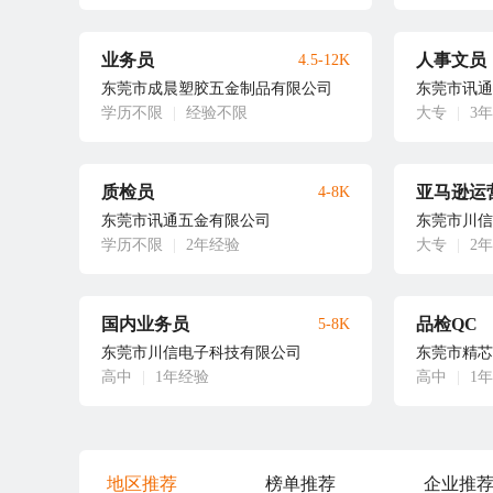
业务员
人事文员
4.5-12K
东莞市成晨塑胶五金制品有限公司
东莞市讯通
学历不限
|
经验不限
大专
|
3
质检员
亚马逊运
4-8K
东莞市讯通五金有限公司
东莞市川信
学历不限
|
2年经验
大专
|
2
国内业务员
品检QC
5-8K
东莞市川信电子科技有限公司
东莞市精芯
高中
|
1年经验
高中
|
1
地区推荐
榜单推荐
企业推