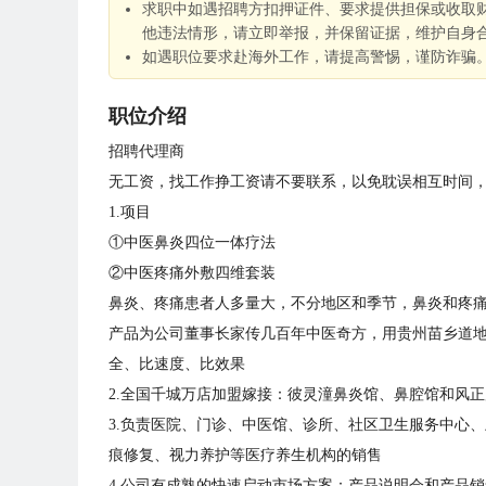
求职中如遇招聘方扣押证件、要求提供担保或收取
他违法情形，请立即举报，并保留证据，维护自身
如遇职位要求赴海外工作，请提高警惕，谨防诈骗
职位介绍
招聘代理商
无工资，找工作挣工资请不要联系，以免耽误相互时间
1.项目
①中医鼻炎四位一体疗法
②中医疼痛外敷四维套装
鼻炎、疼痛患者人多量大，不分地区和季节，鼻炎和疼
产品为公司董事长家传几百年中医奇方，用贵州苗乡道地
全、比速度、比效果
2.全国千城万店加盟嫁接：彼灵潼鼻炎馆、鼻腔馆和风
3.负责医院、门诊、中医馆、诊所、社区卫生服务中心
痕修复、视力养护等医疗养生机构的销售
4.公司有成熟的快速启动市场方案：产品说明会和产品