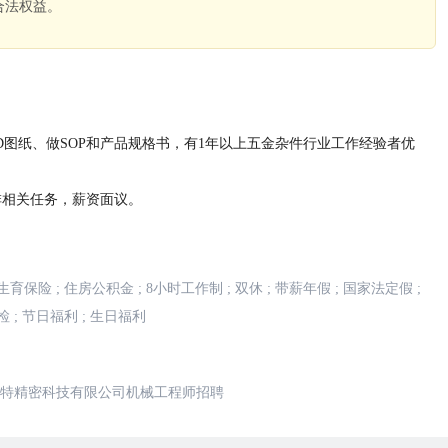
合法权益。
。
2D图纸、做SOP和产品规格书，有1年以上五金杂件行业工作经验者优
排相关任务，薪资面议。
生育保险
;
住房公积金
;
8小时工作制
;
双休
;
带薪年假
;
国家法定假
;
检
;
节日福利
;
生日福利
特精密科技有限公司机械工程师招聘