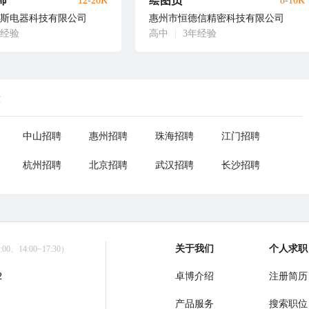
师
绘图员
12-20K
8-10K
斯电器科技有限公司
惠州市恒德信精密科技有限公司
年经验
高中
|
3年经验
荐
中山招聘
惠州招聘
珠海招聘
江门招聘
杭州招聘
北京招聘
武汉招聘
长沙招聘
关于我们
个人求职
0、14:00~17:30）
2
卓博介绍
注册简历
产品服务
搜索职位