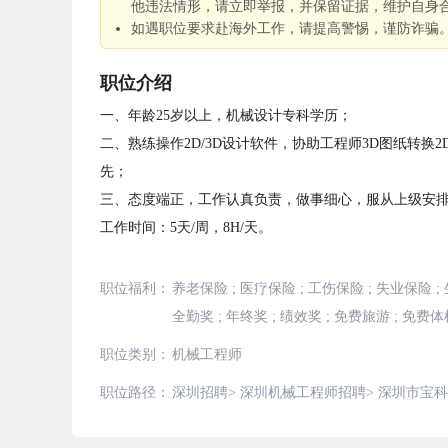
他违法情形，请立即举报，并保留证据，维护自身
如遇职位要求赴海外工作，请提高警惕，谨防诈骗
职位介绍
一、年龄25岁以上，机械设计专科学历；
二、熟练操作2D/3D设计软件，协助工程师3D图纸转换
先；
三、态度端正，工作认真负责，做事细心，服从上级安
工作时间：5天/周，8H/天。
职位福利：
养老保险
;
医疗保险
;
工伤保险
;
失业保险
;
全勤奖
;
年终奖
;
绩效奖
;
免费旅游
;
免费体
职位类别：
机械工程师
职位路径：
深圳招聘
>
深圳机械工程师招聘
>
深圳市宝科