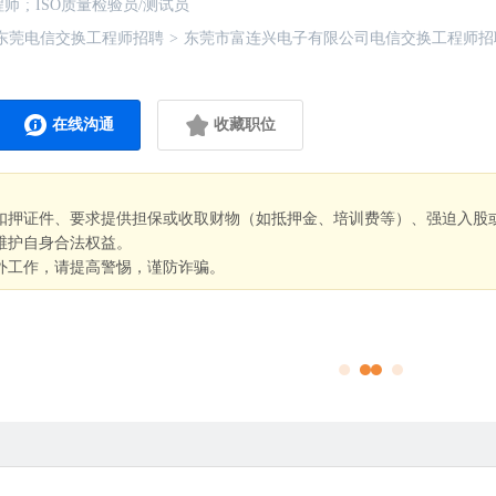
程师
;
ISO质量检验员/测试员
东莞电信交换工程师招聘
>
东莞市富连兴电子有限公司电信交换工程师招
在线沟通
收藏职位
扣押证件、要求提供担保或收取财物（如抵押金、培训费等）、强迫入股
维护自身合法权益。
外工作，请提高警惕，谨防诈骗。