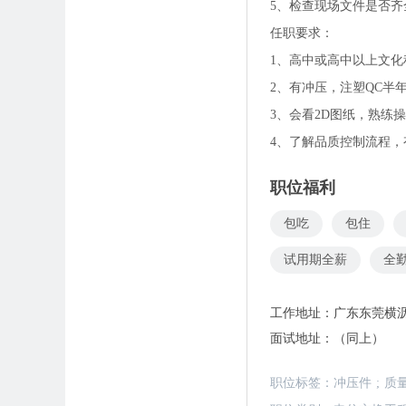
5、检查现场文件是否齐
任职要求：
1、高中或高中以上文化
2、有冲压，注塑QC半
3、会看2D图纸，熟练
4、了解品质控制流程
职位福利
包吃
包住
试用期全薪
全
工作地址：
广东东莞横
面试地址：
（同上）
职位标签：
冲压件
;
质