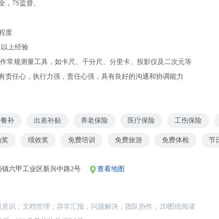
全，7S监督。
程度
年以上经验
操作常规测量工具，如卡尺、千分尺、分里卡、投影仪及二次元等
，有责任心，执行力强，责任心强，具有良好的沟通和协调能力
餐补
出差补贴
养老保险
医疗保险
工伤保险
勤奖
绩效奖
免费培训
免费旅游
免费体检
节
沥镇六甲工业区新兴中路2号
查看地图
量意识
;
文档管理
;
异常汇报
;
问题解决
;
团队协作
;
2D图纸阅读