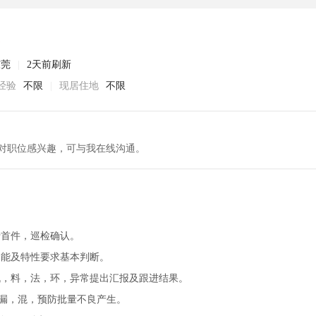
东莞
|
2天前刷新
经验
不限
|
现居住地
不限
对职位感兴趣，可与我在线沟通。
行首件，巡检确认。
功能及特性要求基本判断。
机，料，法，环，异常提出汇报及跟进结果。
，漏，混，预防批量不良产生。