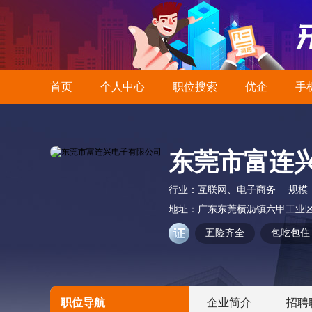
首页
个人中心
职位搜索
优企
手
东莞市富连
行业：
互联网、电子商务
规模
地址：
广东东莞横沥镇六甲工业区
五险齐全
包吃包住
职位导航
企业简介
招聘