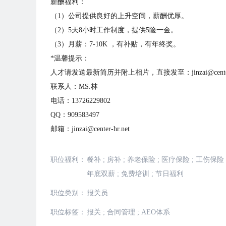
薪酬福利：
（1）公司提供良好的上升空间，薪酬优厚。
（2）5天8小时工作制度，提供5险一金。
（3）月薪：7-10K ，有补贴，有年终奖。
*温馨提示：
人才请发送最新简历并附上相片，直接发至：jinzai@center-h
联系人：MS.林
电话：13726229802
QQ：909583497
邮箱：jinzai@center-hr.net
职位福利：
餐补
;
房补
;
养老保险
;
医疗保险
;
工伤保险
年底双薪
;
免费培训
;
节日福利
职位类别：
报关员
职位标签：
报关
;
合同管理
;
AEO体系