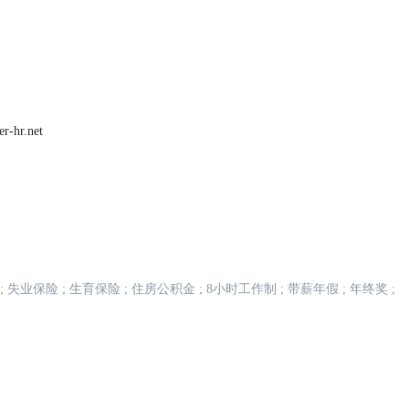
r.net
;
失业保险
;
生育保险
;
住房公积金
;
8小时工作制
;
带薪年假
;
年终奖
;