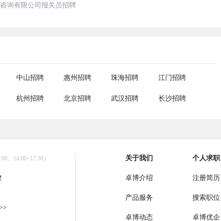
咨询有限公司报关员招聘
荐
中山招聘
惠州招聘
珠海招聘
江门招聘
杭州招聘
北京招聘
武汉招聘
长沙招聘
关于我们
个人求职
0、14:00~17:30）
2
卓博介绍
注册简历
产品服务
搜索职位
>>
卓博动态
卓博优企