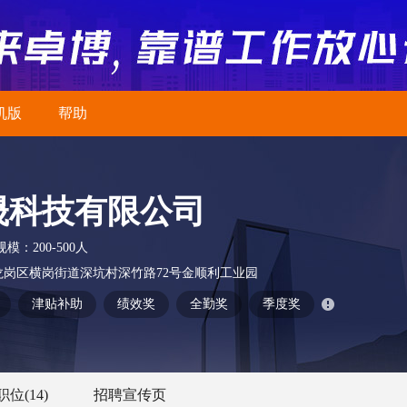
机版
帮助
晟科技有限公司
规模：
200-500人
岗区横岗街道深坑村深竹路72号金顺利工业园
津贴补助
绩效奖
全勤奖
季度奖
职位
(14)
招聘宣传页