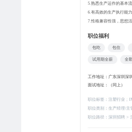
5.熟悉生产运作的基本
6.有高效的生产执行能
7.性格兼容性强，思想
职位福利
包吃
包住
试用期全薪
全
工作地址：
广东深圳深
面试地址：
（同上）
职位标签：
注塑行业
;
I
职位类别：
生产经理/主
职位路径：
深圳招聘
>