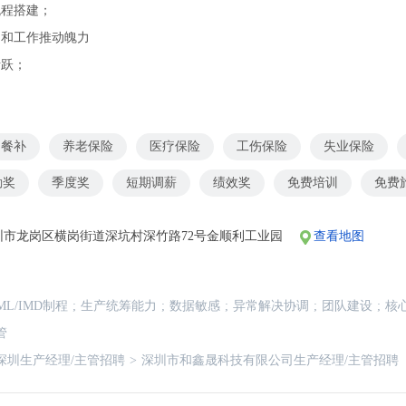
流程搭建；
力和工作推动魄力
活跃；
餐补
养老保险
医疗保险
工伤保险
失业保险
勤奖
季度奖
短期调薪
绩效奖
免费培训
免费
圳市龙岗区横岗街道深坑村深竹路72号金顺利工业园
查看地图
ML/IMD制程
;
生产统筹能力
;
数据敏感
;
异常解决协调
;
团队建设
;
核
管
深圳生产经理/主管招聘
>
深圳市和鑫晟科技有限公司生产经理/主管招聘