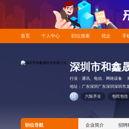
首页
个人中心
职位搜索
优企
手
深圳市和鑫
行业：
通讯、电信、网络设备
地址：
广东深圳广东深圳深圳市龙
六险齐全
包吃包住
职位导航
企业简介
招聘