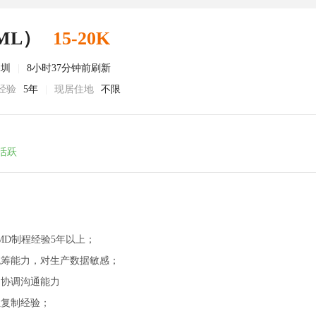
ML）
15-20K
深圳
|
8小时37分钟前刷新
经验
5年
|
现居住地
不限
活跃
IMD制程经验5年以上；
统筹能力，对生产数据敏感；
的协调沟通能力
位复制经验；