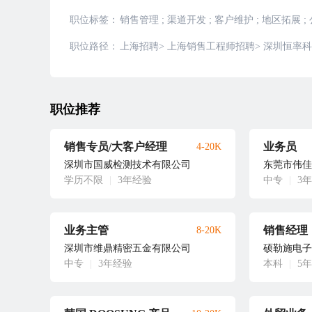
职位标签：
销售管理
;
渠道开发
;
客户维护
;
地区拓展
;
职位路径：
上海招聘
>
上海销售工程师招聘
>
深圳恒率科
职位推荐
销售专员/大客户经理
业务员
4-20K
深圳市国威检测技术有限公司
东莞市伟佳
学历不限
|
3年经验
中专
|
3
业务主管
销售经理
8-20K
深圳市维鼎精密五金有限公司
硕勒施电子
中专
|
3年经验
本科
|
5