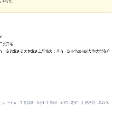
合法权益。
。
护；
开发开拓
有一定的业务公关和业务主导能力；具有一定市场营销策划和大型客户
;
失业保险
;
生育保险
;
8小时工作制
;
国家法定假
;
免费培训
;
单双休