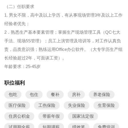
（二）任职要求
1. 男女不限，高中及以上学历，有从事现场管理3年及以上工作
经验者优先；
2．熟悉生产基本要素管理；掌握生产现场管理工具（QC七大
手法、现场5S管理）；员工上演管理及培训等，对工作认真负
责，品质意识强；熟练运用Office办公软件。（大专学历生产组
长经验超过2年，可面谈工资）。
年龄要求：25-45岁
职位福利
包吃
包住
餐补
房补
养老保险
医疗保险
工伤保险
失业保险
生育保险
住房公积金
带薪年假
国家法定假
试用期全薪
短期调薪
绩效奖
免费培训