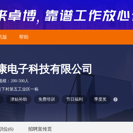
机版
帮助
康电子科技有限公司
规模：
200-500人
道下村第五工业区一栋
津贴补助
免费培训
节日福利
季度奖
职位
(6)
招聘宣传页