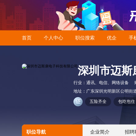
首页
个人中心
职位搜索
优企
手
深圳市迈斯
行业：
通讯、电信、网络设备
地址：
广东深圳光明新区公明街
五险齐全
包吃包住
职位导航
企业简介
招聘