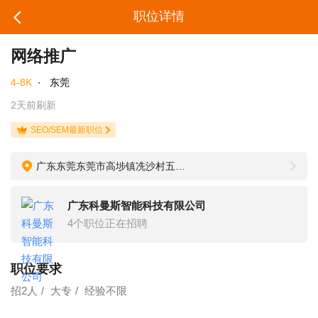
职位详情
网络推广
4-8K
·
东莞
2天前刷新
SEO/SEM最新职位
广东东莞东莞市高埗镇冼沙村五坊祥福街3号（明庆驾校旁）
广东科曼斯智能科技有限公司
4个职位正在招聘
职位要求
招2人
大专
经验不限