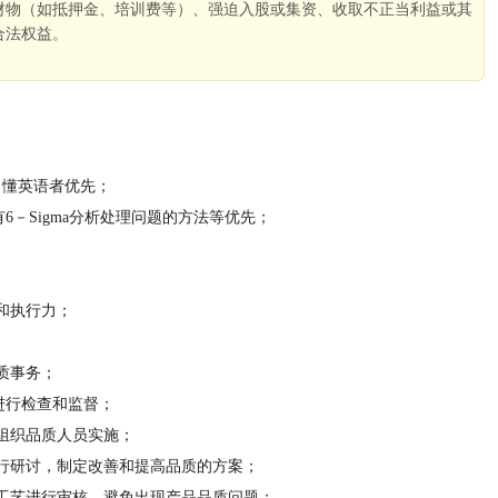
财物（如抵押金、培训费等）、强迫入股或集资、收取不正当利益或其
合法权益。
。
，懂英语者优先；
有6－Sigma分析处理问题的方法等优先；
和执行力；
质事务；
进行检查和监督；
组织品质人员实施；
行研讨，制定改善和提高品质的方案；
工艺进行审核，避免出现产品品质问题；