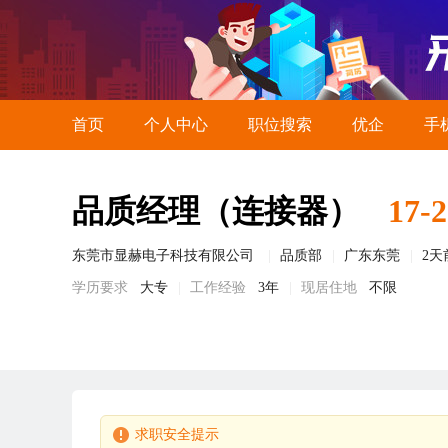
首页
个人中心
职位搜索
优企
手
品质经理（连接器）
17-
东莞市显赫电子科技有限公司
品质部
广东东莞
2天
学历要求
大专
工作经验
3年
现居住地
不限
求职安全提示