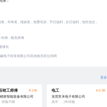
工培养；
勤奖
;
年终奖
;
绩效奖
;
免费培训
;
节日福利
;
生日福利
;
包吃包住
;
/补师
;
模具师傅
塑课长
赫电子科技有限公司其他相关职位招聘
更多
压钳工师傅
电工
8-11K
6-6.5K
精密智能装备有限公司
东莞常禾电子有限公司
经验不限
高中
|
2年经验