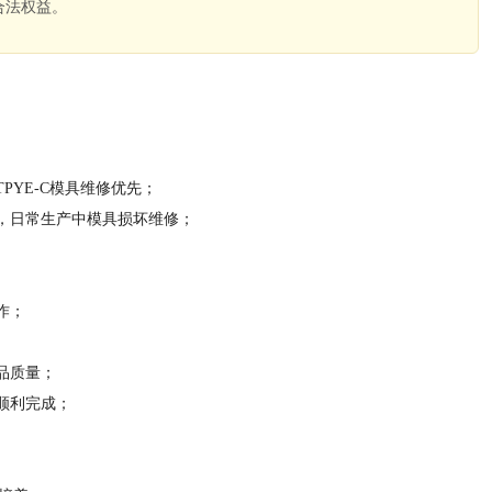
合法权益。
。
PYE-C模具维修优先；
，日常生产中模具损坏维修；
作；
品质量；
顺利完成；