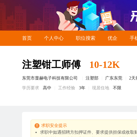
首页
个人中心
职位搜索
优企
手
注塑钳工师傅
10-12K
东莞市显赫电子科技有限公司
注塑部
广东东莞
2天
学历要求
高中
工作经验
3年
现居住地
不限
求职安全提示
求职中如遇招聘方扣押证件、要求提供担保或收取