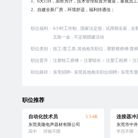
1、6天11H，加班另计，技术管理双晋升通道，重视员
2、自建全新厂房，环境舒适，福利待遇佳；
职位福利：
8小时工作制
;
国家法定假
;
试用期全薪
;
全
五险一金
;
不定期团建活动
职位类别：
技工/普工类-其他相关职位
;
塑胶模师傅/普师
职位晋升：
注塑钳工师傅
>
注塑组长
>
注塑工程师
>
注
职位路径：
东莞招聘
>
东莞其他相关职位招聘
>
东莞市显
职位推荐
自动化技术员
连接器冲
5.5-6K
东莞美隆电声器材有限公司
东莞市中井
高中
|
经验不限
学历不限
|