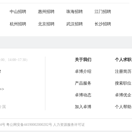
中山招聘
惠州招聘
珠海招聘
江门招聘
杭州招聘
北京招聘
武汉招聘
长沙招聘
关于我们
个人求职
0、14:00~17:30）
2
卓博介绍
注册简历
产品服务
搜索职位
>>
卓博动态
卓博优企
专属
加入卓博
个人帮助
64号
粤公网安备44190002000202号
人力资源服务许可证