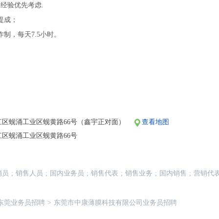
售经验优先考虑.
提成；
作制，每天7.5小时。
江区蚬涌工业区蚬黄路66号（鑫宇正对面）
查看地图
区蚬涌工业区蚬黄路66号
销员
;
销售人员
;
国内业务员
;
销售代表
;
销售业务
;
国内销售
;
营销代
东莞业务员招聘
>
东莞市中康薄膜科技有限公司业务员招聘