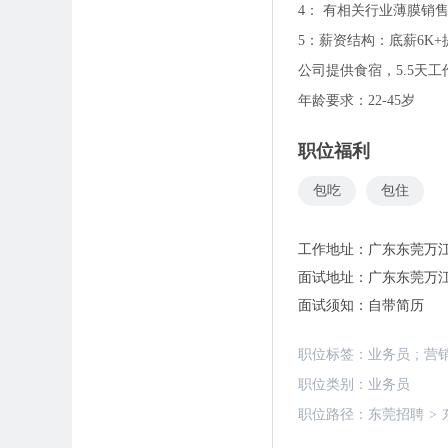
4： 有相关行业薄膜销
5：薪资结构：底薪6K+
公司提供食宿，5.5天工
年龄要求：22-45岁
职位福利
包吃
包住
工作地址：
广东东莞万
面试地址：
广东东莞万江
面试须知：
自带简历
职位标签：
业务员
;
营
职位类别：
业务员
职位路径：
东莞招聘
>