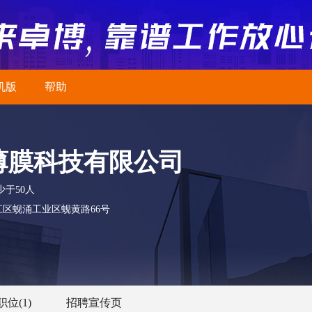
机版
帮助
薄膜科技有限公司
少于50人
区蚬涌工业区蚬黄路66号
职位
(1)
招聘宣传页