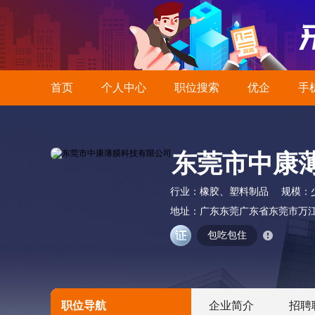
首页
个人中心
职位搜索
优企
手
东莞市中康
行业：
橡胶、塑料制品
规模：
地址：
广东东莞广东省东莞市万江
包吃包住
职位导航
企业简介
招聘