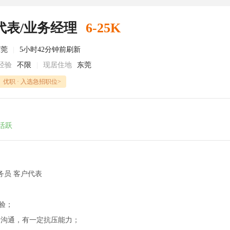
代表/业务经理
6-25K
东莞
|
5小时42分钟前刷新
经验
不限
|
现居住地
东莞
优职 · 入选急招职位>
活跃
务员 客户代表
验；
于沟通，有一定抗压能力；