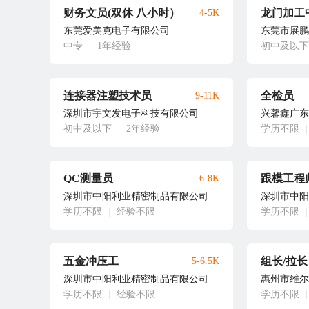
财务文员(双休 八小时）
龙门加工
4-5K
东莞爱美克电子有限公司
东莞市展鹏
中专
|
1年经验
初中及以下
连接器注塑技术员
全检员
9-11K
深圳市宇文发电子科技有限公司
兴馨鑫广东
初中及以下
|
2年经验
学历不限
|
QC测量员
跟模工程
6-8K
深圳市中阳利业精密制品有限公司
深圳市中阳
学历不限
|
经验不限
学历不限
|
五金冲压工
组长/拉长
5-6.5K
深圳市中阳利业精密制品有限公司
惠州市维尔
学历不限
|
经验不限
学历不限
|