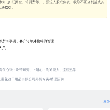
财物（如抵押金、培训费等）、强迫入股或集资、收取不正当利益或其
合法权益。
。
等所有事项，客户订单外物料的管理
人员
责任心强
;
吃苦耐劳
;
上进心
;
沟通能力
;
流程熟悉
云港花茂日用品有限公司外贸专员/助理招聘
更多