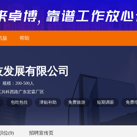
机版
帮助
技发展有限公司
规模：
200-500人
区兴科西路广东宏霖厂区
包吃包住
津贴补助
免费旅游
短期调薪
免费
职位
(9)
招聘宣传页