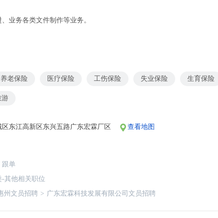
进、业务各类文件制作等业务。
养老保险
医疗保险
工伤保险
失业保险
生育保险
旅游
城区东江高新区东兴五路广东宏霖厂区
查看地图
跟单
类-其他相关职位
惠州文员招聘
>
广东宏霖科技发展有限公司文员招聘