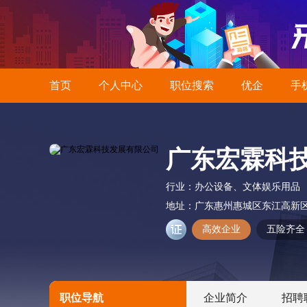
首页
个人中心
职位搜索
优企
手
广东宏霖科
行业：
办公设备、文体娱乐用品
地址：
广东惠州惠城区东江高新
高效企业
五险齐全
职位导航
企业简介
招聘