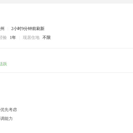
惠州
|
2小时9分钟前刷新
经验
1年
|
现居住地
不限
活跃
力优先考虑
协调能力