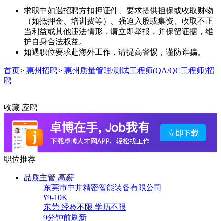
求职中如遇招聘方扣押证件、要求提供担保或收取财物
（如抵押金、培训费等）、强迫入股或集资、收取不正
当利益或其他违法情形，请立即举报，并保留证据，维
护自身合法权益。
如遇职位要求赴海外工作，请提高警惕，谨防诈骗。
首页
>
惠州招聘
>
惠州质量管理/测试工程师(QA/QC工程师)招
聘
收藏
应聘
职位推荐
品质主管
高薪
东莞市中井精密智能装备有限公司
¥9-10K
东莞
经验不限
学历不限
9分钟前刷新