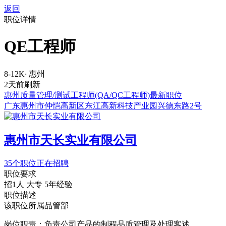
返回
职位详情
QE工程师
8-12K
·
惠州
2天前刷新
惠州质量管理/测试工程师(QA/QC工程师)最新职位
广东惠州市仲恺高新区东江高新科技产业园兴德东路2号
惠州市天长实业有限公司
35个职位正在招聘
职位要求
招1人
大专
5年经验
职位描述
该职位所属品管部
岗位职责：负责公司产品的制程品质管理及处理客述。