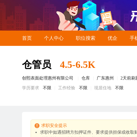
首页
个人中心
职位搜索
优企
手
仓管员
4.5-6.5K
创熙表面处理惠州有限公司
仓库
广东惠州
2天前刷
学历要求
不限
工作经验
不限
现居住地
不限
求职安全提示
求职中如遇招聘方扣押证件、要求提供担保或收取