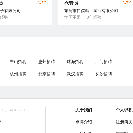
员
仓管员
6-7K
5-7K
子有限公司
东莞市仁信精工实业有限公司
年经验
学历不限
|
3年经验
荐
中山招聘
惠州招聘
珠海招聘
江门招聘
杭州招聘
北京招聘
武汉招聘
长沙招聘
关于我们
个人求职
0、14:00~17:30）
2
卓博介绍
注册简历