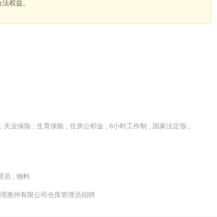
合法权益。
。
;
失业保险
;
生育保险
;
住房公积金
;
8小时工作制
;
国家法定假
;
理员
;
物料
理惠州有限公司仓库管理员招聘