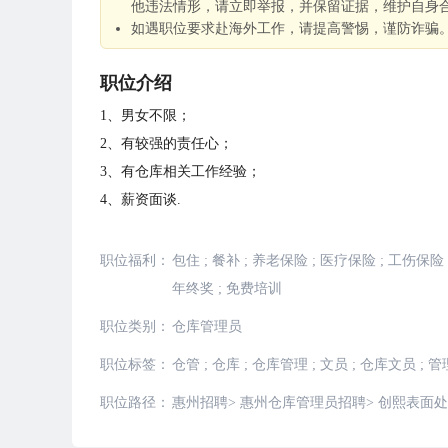
他违法情形，请立即举报，并保留证据，维护自身
如遇职位要求赴海外工作，请提高警惕，谨防诈骗
职位介绍
1、男女不限；
2、有较强的责任心；
3、有仓库相关工作经验；
4、薪资面谈.
职位福利：
包住
;
餐补
;
养老保险
;
医疗保险
;
工伤保险
年终奖
;
免费培训
职位类别：
仓库管理员
职位标签：
仓管
;
仓库
;
仓库管理
;
文员
;
仓库文员
;
管
职位路径：
惠州招聘
>
惠州仓库管理员招聘
>
创熙表面处