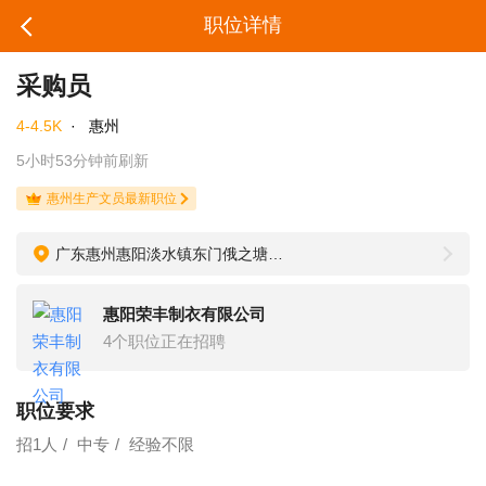
职位详情
采购员
4-4.5K
·
惠州
5小时53分钟前刷新
惠州生产文员最新职位
广东惠州惠阳淡水镇东门俄之塘古屋市场北二街33号
惠阳荣丰制衣有限公司
4个职位正在招聘
职位要求
招1人
中专
经验不限