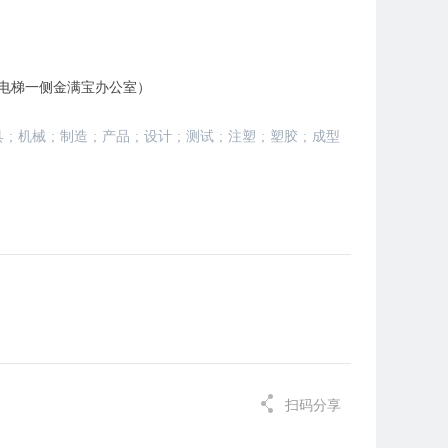
电梯一侧金满宝办公室）
具
;
机械
;
制造
;
产品
;
设计
;
测试
;
注塑
;
塑胶
;
成型
扫码分享