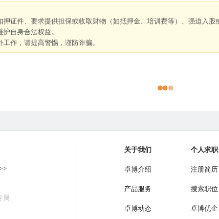
扣押证件、要求提供担保或收取财物（如抵押金、培训费等）、强迫入股
维护自身合法权益。
外工作，请提高警惕，谨防诈骗。
关于我们
个人求职
>>
卓博介绍
注册简历
产品服务
搜索职位
专属
卓博动态
卓博优企