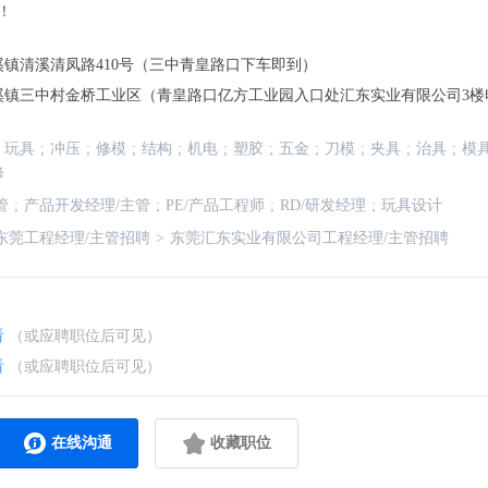
！
镇清溪清凤路410号（三中青皇路口下车即到）
溪镇三中村金桥工业区（青皇路口亿方工业园入口处汇东实业有限公司3楼
玩具
;
冲压
;
修模
;
结构
;
机电
;
塑胶
;
五金
;
刀模
;
夹具
;
治具
;
模
修
管
;
产品开发经理/主管
;
PE/产品工程师
;
RD/研发经理
;
玩具设计
东莞工程经理/主管招聘
>
东莞汇东实业有限公司工程经理/主管招聘
看
（或应聘职位后可见）
看
（或应聘职位后可见）
在线沟通
收藏职位