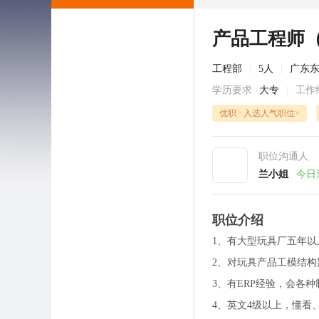
产品工程师
工程部
|
5人
|
广东
学历要求
大专
|
工作
优职 · 入选人气职位>
职位沟通人
兰小姐
今日
职位介绍
1、有大型玩具厂五年
2、对玩具产品工模结
3、有ERP经验，会各
4、英文4级以上，懂看