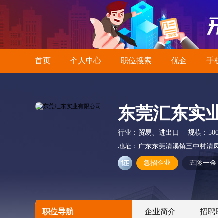
首页
个人中心
职位搜索
优企
手
东莞汇东实
行业：
贸易、进出口
规模：
50
地址：
广东东莞清溪镇三中村清凤
急招企业
五险一金
职位导航
企业简介
招聘