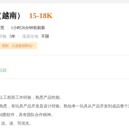
（越南）
15-18K
东莞
|
1小时26分钟前刷新
经验
5年
|
现居住地
不限
优职 · 入选急招职位>
活跃
以上工程部工作经验，熟悉产品性能。
构熟悉，有玩具产品开发及设计经验。熟知单一玩具从产品开发到成品整个
种制图软件，具有团队合作精神。
、说、读、写优先。